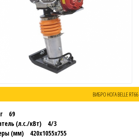
ВИБРО НОГА BELLE RT66
кг 69
тель (л.с./кВт) 4/3
еры (мм) 420х1055х755